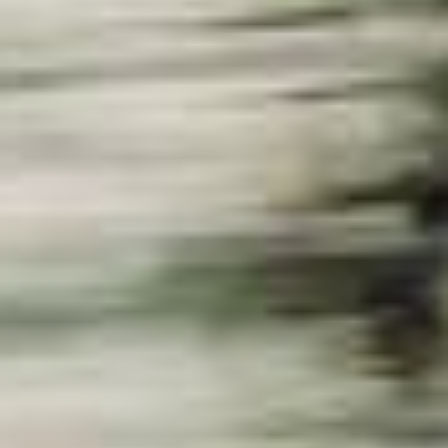
----
----