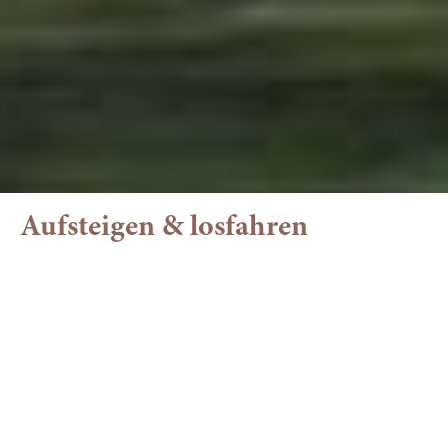
Aufsteigen & losfahren
Dein Bikehotel im
Allgäu
Urlaub auf zwei Rädern in
Balderschwang