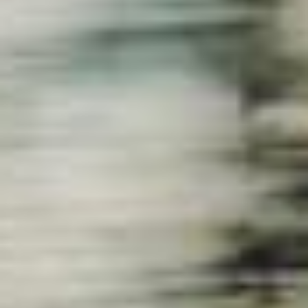
----
----