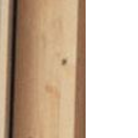
-----