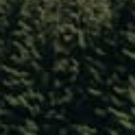
----
----