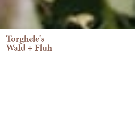
Torghele's
Wald + Fluh
Torghele’s - Dein
Lieblingshotel in
Balderschwang
Zwischen Wald + Fluh: Urlaub für alle
Sinne im Allgäu
Wir, die
Familie Torghele
, sind nicht nur unglaublich