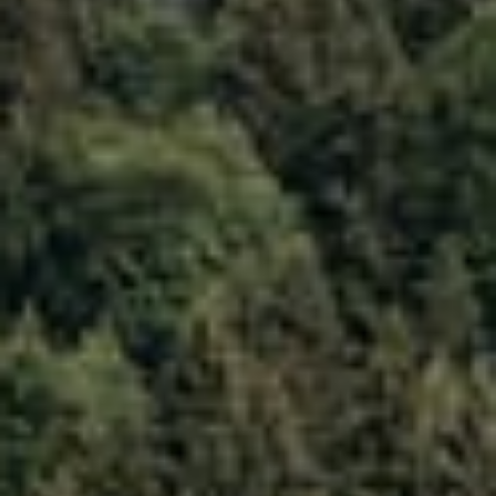
----
----