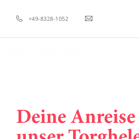
----
+49-8328-1052
Deine Anreise
unser Torghele