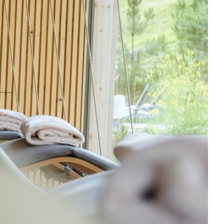
-----