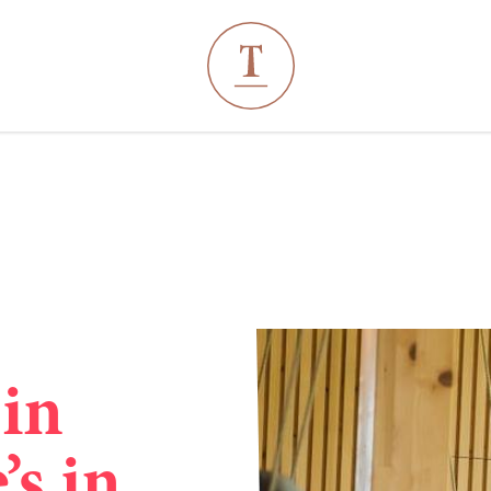
----
 in
’s in