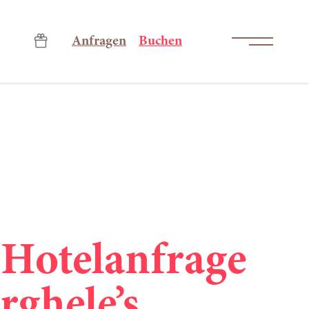
-----
Anfragen
Buchen
 Hotelanfrage
rghele’s