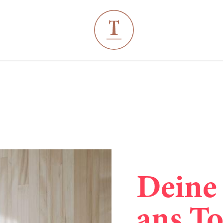
----
Deine
ans To