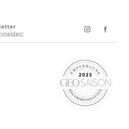
etter
anmelden!