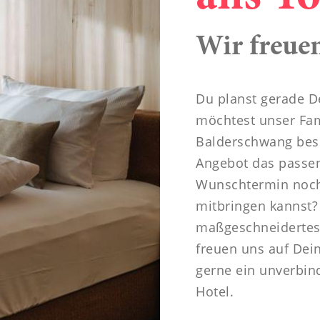
----
Wir freuen
Du planst gerade D
möchtest unser Fam
Balderschwang besu
Angebot das passen
Wunschtermin noch 
mitbringen kannst?
maßgeschneidertes
freuen uns auf Dei
gerne ein unverbin
Hotel.