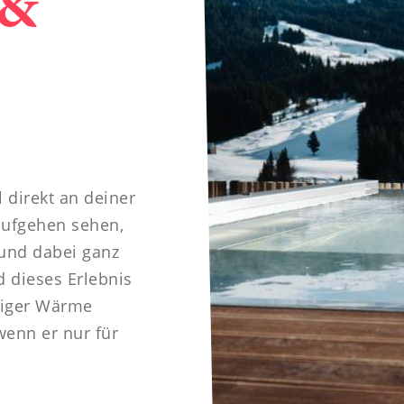
 &
l direkt an deiner
aufgehen sehen,
 und dabei ganz
 dieses Erlebnis
liger Wärme
wenn er nur für