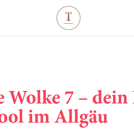
----
e Wolke 7 – dei
ool im Allgäu