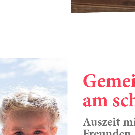
Gemei
am sc
Auszeit m
Freunden